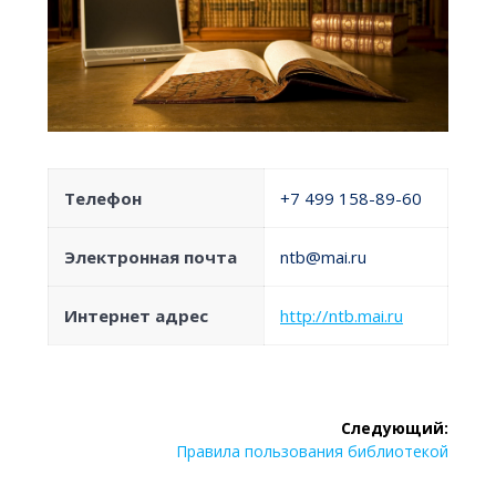
Телефон
+7 499 158-89-60
Электронная почта
ntb@mai.ru
Интернет адрес
http://ntb.mai.ru
Навигация
Следующий:
по
Следующая
Правила пользования библиотекой
запись: