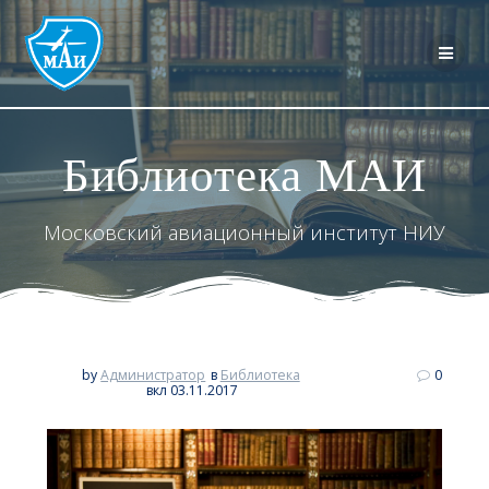
Перейти
к
контенту
Библиотека МАИ
Московский авиационный институт НИУ
by
Администратор
в
Библиотека
0
вкл 03.11.2017