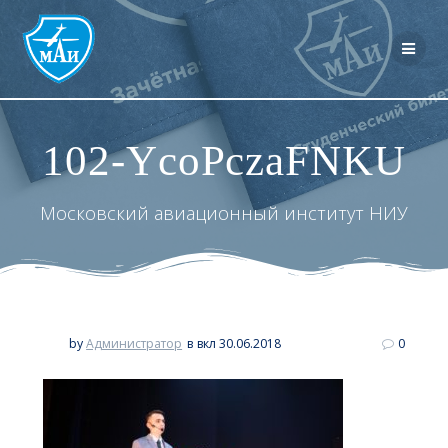
Перейти
к
контенту
102-YcoPczaFNKU
Московский авиационный институт НИУ
by
Администратор
в
вкл 30.06.2018
0