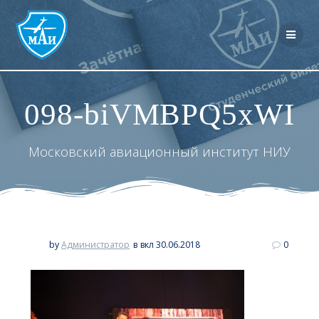
Перейти
к
контенту
098-biVMBPQ5xWI
Московский авиационный институт НИУ
by
Администратор
в
вкл 30.06.2018
0