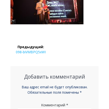
Навигация
Предыдущий:
по
Предыдущая
098-biVMBPQ5xWI
запись:
записям
Добавить комментарий
Ваш адрес email не будет опубликован.
Обязательные поля помечены
*
Комментарий
*