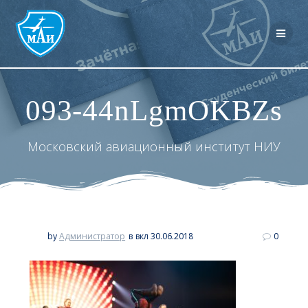
Перейти
к
контенту
093-44nLgmOKBZs
Московский авиационный институт НИУ
by
Администратор
в
вкл 30.06.2018
0