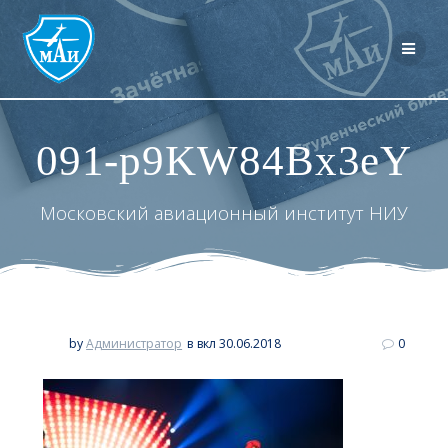
Перейти
к
контенту
091-p9KW84Bx3eY
Московский авиационный институт НИУ
by
Администратор
в
вкл 30.06.2018
0