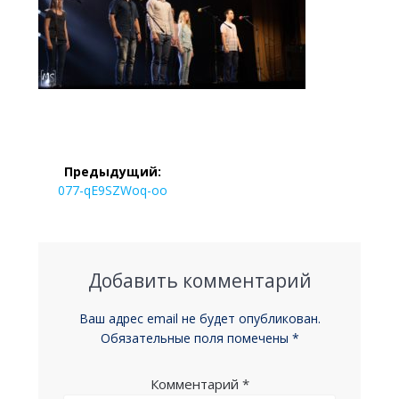
Навигация
Предыдущий:
по
Предыдущая
077-qE9SZWoq-oo
запись:
записям
Добавить комментарий
Ваш адрес email не будет опубликован.
Обязательные поля помечены
*
Комментарий
*