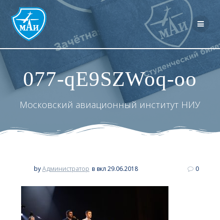
Перейти
к
контенту
077-qE9SZWoq-oo
Московский авиационный институт НИУ
by
Администратор
в
вкл 29.06.2018
0