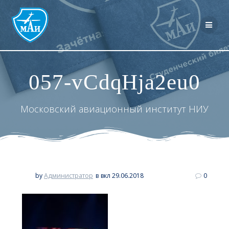
Перейти
к
контенту
057-vCdqHja2eu0
Московский авиационный институт НИУ
by
Администратор
в
вкл 29.06.2018
0