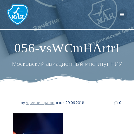
Перейти
к
контенту
056-vsWCmHArtrI
Московский авиационный институт НИУ
by
Администратор
в
вкл 29.06.2018
0