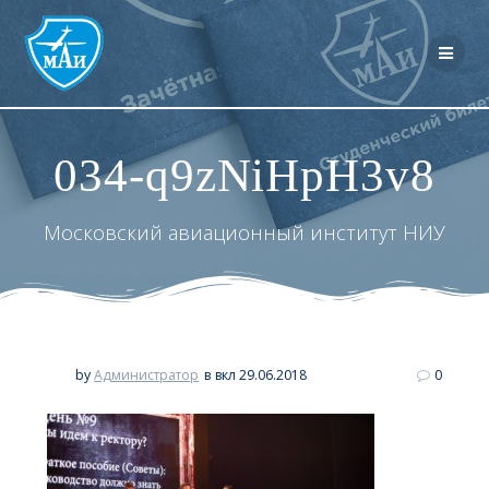
Перейти
к
контенту
034-q9zNiHpH3v8
Московский авиационный институт НИУ
by
Администратор
в
вкл 29.06.2018
0