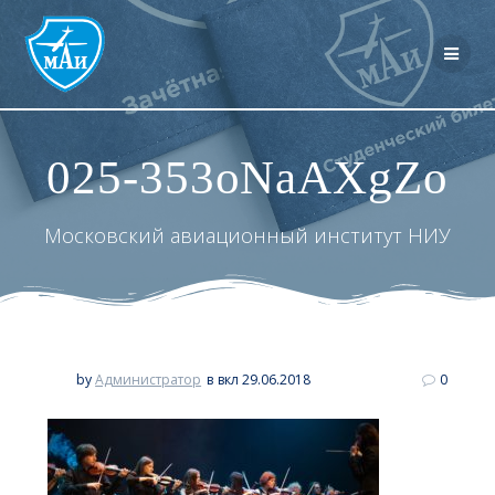
Перейти
к
контенту
025-353oNaAXgZo
Московский авиационный институт НИУ
by
Администратор
в
вкл 29.06.2018
0