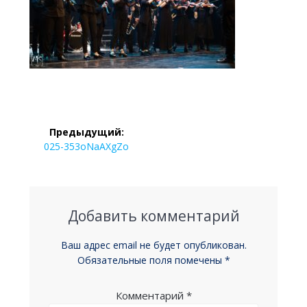
Навигация
Предыдущий:
по
Предыдущая
025-353oNaAXgZo
запись:
записям
Добавить комментарий
Ваш адрес email не будет опубликован.
Обязательные поля помечены
*
Комментарий
*