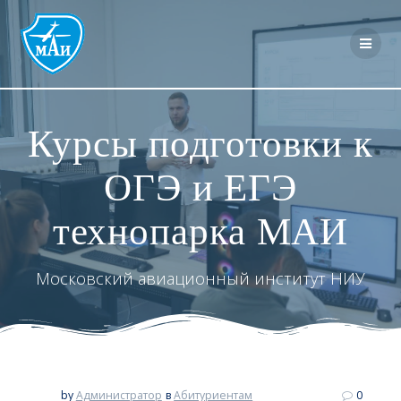
Перейти
к
контенту
Курсы подготовки к
ОГЭ и ЕГЭ
технопарка МАИ
Московский авиационный институт НИУ
by
Администратор
в
Абитуриентам
0