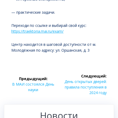
— практические задачи.
Переходи по ссылке и выбирай свой курс:
https://traektoria.mai.ru/exam/
Центр находится в шаговой доступности от м.
Молодёжная по адресу: ул. Оршанская, д. 3
Навигация
Следующий:
Предыдущий:
по
Следующая
День открытых дверей:
Предыдущая
В МАИ состоялся День
запись:
правила поступления в
запись:
науки
записям
2024 году
Новости