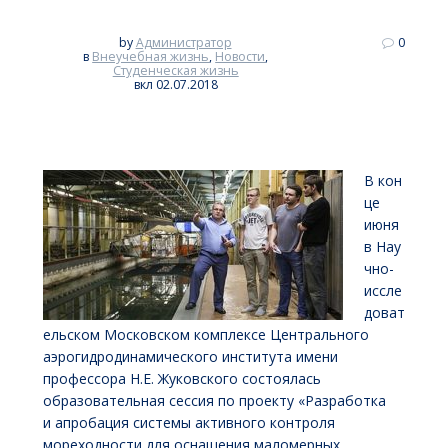
by
Администратор
0
в
Внеучебная жизнь
,
Новости
,
Студенческая жизнь
вкл 02.07.2018
В кон
це
июня
в Нау
чно-
иссле
доват
ельском Московском комплексе Центрального
аэрогидродинамического института имени
профессора Н.Е. Жуковского состоялась
образовательная сессия по проекту «Разработка
и апробация системы активного контроля
мореходности для оснащения маломерных